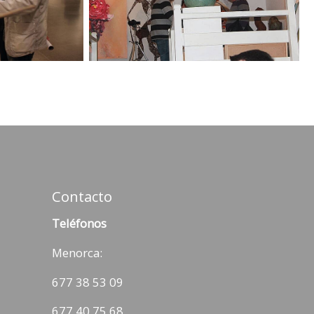
Contacto
Teléfonos
Menorca:
677 38 53 09
677 40 75 68