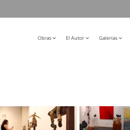
Obras
El Autor
Galerías
lería de arte Pedrín en Mál