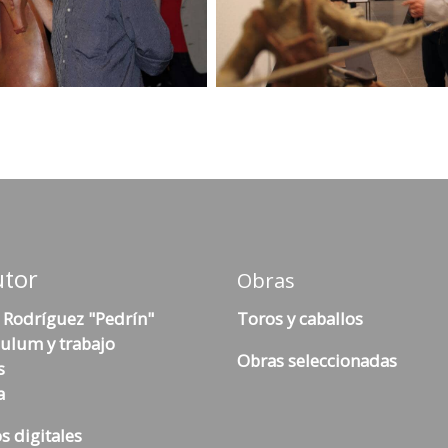
utor
Obras
 Rodríguez "Pedrín"
Toros y caballos
culum y trabajo
Obras seleccionadas
s
a
s digitales