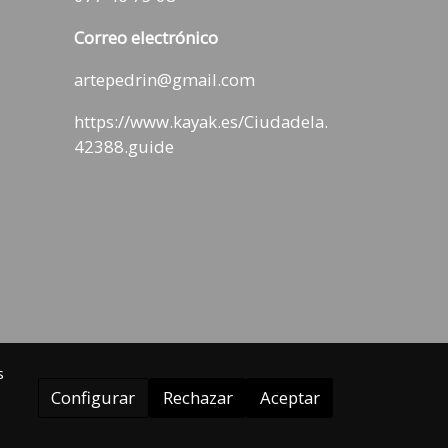
Correo electrónico
artepedrin@gmail.com
https://www.kayak.es/Ciudadela.
42388.guide
s
Configurar
Rechazar
Aceptar