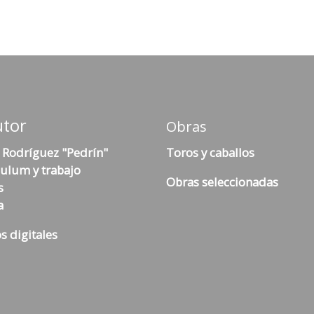
utor
Obras
 Rodríguez "Pedrín"
Toros y caballos
culum y trabajo
Obras seleccionadas
s
a
s digitales