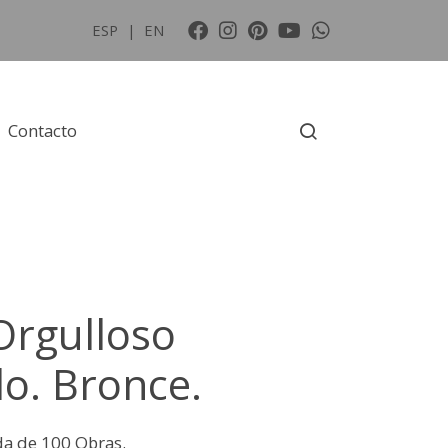
ESP
|
EN
Contacto
Orgulloso
o. Bronce.
da de 100 Obras.