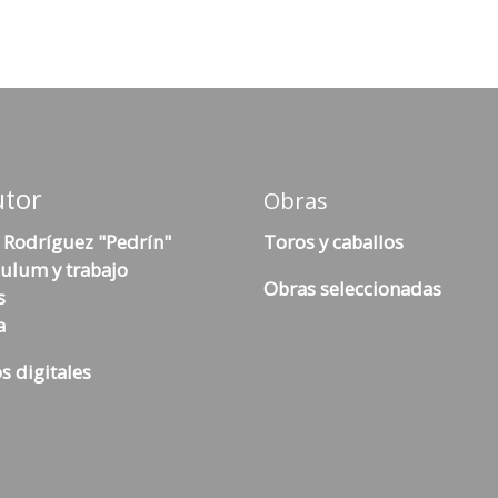
utor
Obras
 Rodríguez "Pedrín"
Toros y caballos
culum y trabajo
Obras seleccionadas
s
a
s digitales