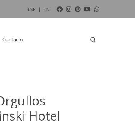
ESP
|
EN
Contacto
Orgullos
nski Hotel