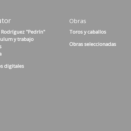
utor
Obras
 Rodríguez "Pedrín"
Toros y caballos
culum y trabajo
Obras seleccionadas
s
a
s digitales