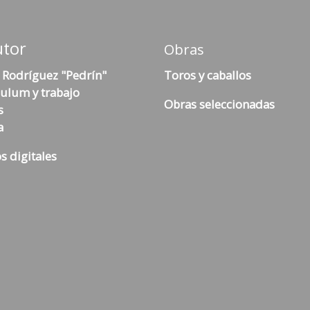
utor
Obras
 Rodríguez "Pedrín"
Toros y caballos
culum y trabajo
Obras seleccionadas
s
a
s digitales