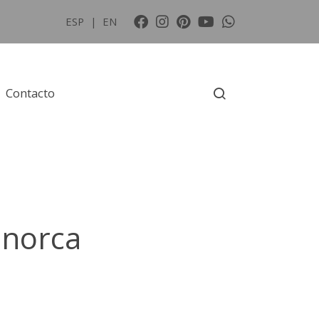
ESP
|
EN
Contacto
norca