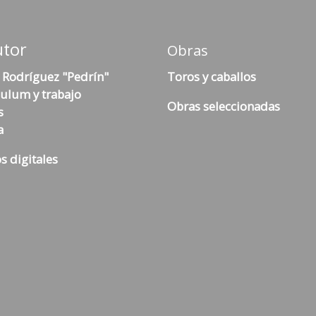
utor
Obras
 Rodríguez "Pedrín"
Toros y caballos
culum y trabajo
Obras seleccionadas
s
a
s digitales